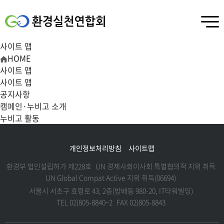
사이트 맵
HOME
사이트 맵
사이트 맵
공지사항
캠페인·누비고 소개
누비고 활동
개인정보처리방침
사이트맵
환경부 법인설립허가 제228호
UN 경제사회이사회 특별협의적 지위 취득
UN Global Compat Active 지위 취득(06694)
서울시 서초구 효령로 43, 2층(방배동 980-20, IT타워빌딩)
TEL 02)805-8840~2
FAX 02)805-8843